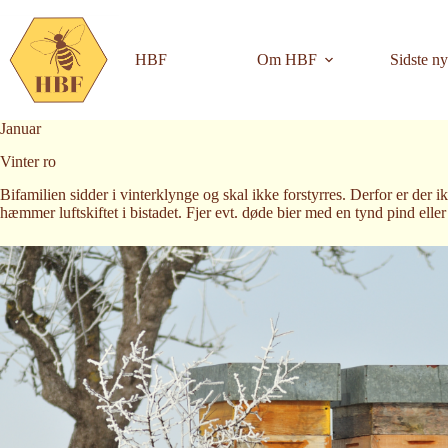
Skip
to
content
HBF
Om HBF
Sidste ny
Januar
Vinter ro
Bifamilien sidder i vinterklynge og skal ikke forstyrres. Derfor er der i
hæmmer luftskiftet i bistadet. Fjer evt. døde bier med en tynd pind eller 