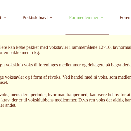
t
Praktisk biavl
For medlemmer
Foren
avlere kan købe pakker med vokstavler i rammemålene 12×10, lavnormal
for en pakke med 5 kg.
n voksklub voks til foreninges medlemmer og deltagere på begynderkurs
ige vokstavler og i form af råvoks. Ved handel med rå voks, som medl
uset.
a voks, mens der i perioder, hvor man trapper ned, kan være behov for 
av, der er til voksklubbens medlemmer. D.v.s ren voks der aldrig har 
er andet.