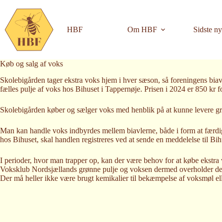
Skip
to
content
HBF
Om HBF
Sidste ny
Køb og salg af voks
Skolebigården tager ekstra voks hjem i hver sæson, så foreningens bi
fælles pulje af voks hos Bihuset i Tappernøje. Prisen i 2024 er 850 kr 
Skolebigården køber og sælger voks med henblik på at kunne levere grø
Man kan handle voks indbyrdes mellem biavlerne, både i form at færd
hos Bihuset, skal handlen registreres ved at sende en meddelelse til Bih
I perioder, hvor man trapper op, kan der være behov for at købe ekstr
Voksklub Nordsjællands grønne pulje og voksen dermed overholder de kr
Der må heller ikke være brugt kemikalier til bekæmpelse af voksmøl ell