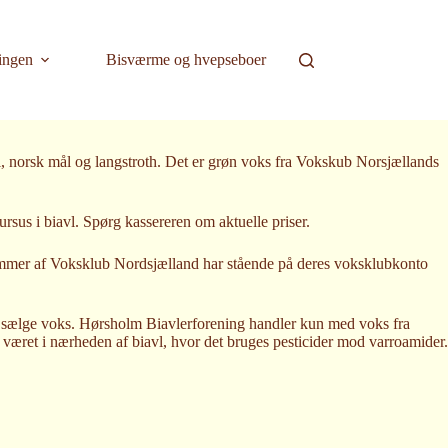
ingen
Bisværme og hvepseboer
, norsk mål og langstroth. Det er grøn voks fra Vokskub Norsjællands
us i biavl. Spørg kassereren om aktuelle priser.
emmer af Voksklub Nordsjælland har stående på deres voksklubkonto
at sælge voks. Hørsholm Biavlerforening handler kun med voks fra
været i nærheden af biavl, hvor det bruges pesticider mod varroamider.